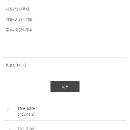
재질/ 방부목재
지붕/ 시멘트기와
주추/ 화강석주추
b.jpg
(148K)
목록
TMA-604A
2024.07.18
TST-315A