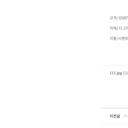
규격/ 6500
자재/ 다
지붕/시멘
111.jpg
(11
이전글