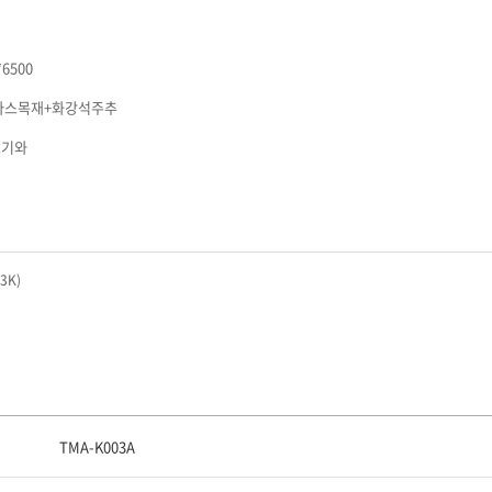
*6500
그라스목재+화강석주추
트기와
3K)
TMA-K003A