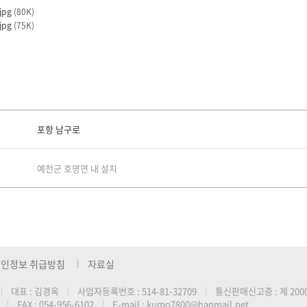
jpg
(80K)
jpg
(75K)
포항 남구로
예천군 호명면 내 설치
인정보 취급방침
자료실
대표 : 김경옥
사업자등록번호 : 514-81-32709
통신판매신고증 : 제 200
|
|
|
FAX : 054-956-6102
E-mail :
kumo7800@hanmail.net
|
|