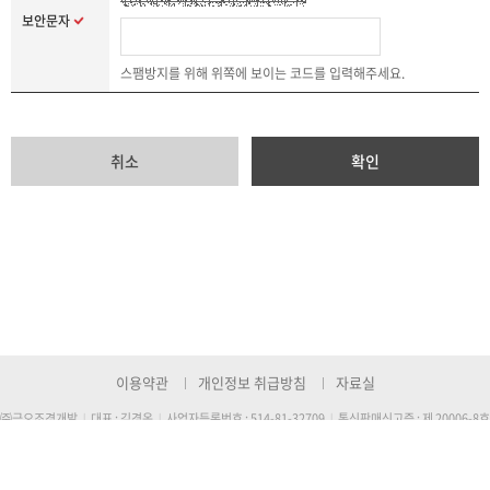
보안문자
스팸방지를 위해 위쪽에 보이는 코드를 입력해주세요.
취소
확인
이용약관
개인정보 취급방침
자료실
㈜금오조경개발
대표 : 김경옥
사업자등록번호 : 514-81-32709
통신판매신고증 : 제 20006-8호
|
|
|
TEL : 1577-6161
FAX : 054-956-6102
E-mail :
kumo7800@hanmail.net
|
|
주소 : (본사) 대구시 달성군 논공읍 비슬로 1739번지, (공장) 경북 고령군 다산면 좌학길 71번지
Copyright © KUMO. All Rights Reserved.