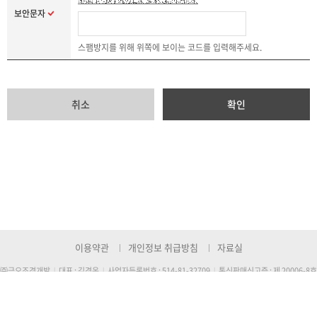
보안문자
스팸방지를 위해 위쪽에 보이는 코드를 입력해주세요.
취소
확인
이용약관
개인정보 취급방침
자료실
㈜금오조경개발
대표 : 김경옥
사업자등록번호 : 514-81-32709
통신판매신고증 : 제 20006-8호
|
|
|
TEL : 1577-6161
FAX : 054-956-6102
E-mail :
kumo7800@hanmail.net
|
|
주소 : (본사) 대구시 달성군 논공읍 비슬로 1739번지, (공장) 경북 고령군 다산면 좌학길 71번지
Copyright © KUMO. All Rights Reserved.