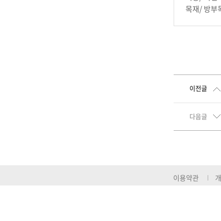
목재/ 방부
이전글
다음글
이용약관
개
㈜금오조경개발
TEL : 1577-6161
주소 : (본사) 대