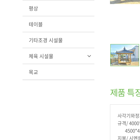
평상
테이블
기타조경 시설물
체육 시설물
목교
제품 특
사각기와정자
규격/ 4000
4500*4
지붕/ 시멘