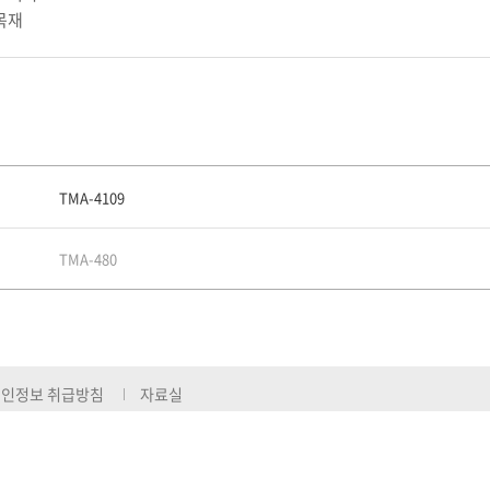
목재
TMA-4109
TMA-480
인정보 취급방침
자료실
대표 : 김경옥
사업자등록번호 : 514-81-32709
통신판매신고증 : 제 200
|
|
|
FAX : 054-956-6102
E-mail :
kumo7800@hanmail.net
|
|
구시 달성군 논공읍 비슬로 1739번지, (공장) 경북 고령군 다산면 좌학길 71번지