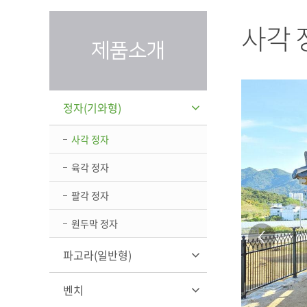
사각 
제품소개
정자(기와형)
사각 정자
육각 정자
팔각 정자
원두막 정자
파고라(일반형)
벤치