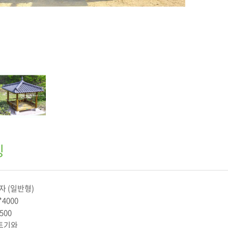
징
 (일반형)
*4000
500
트기와