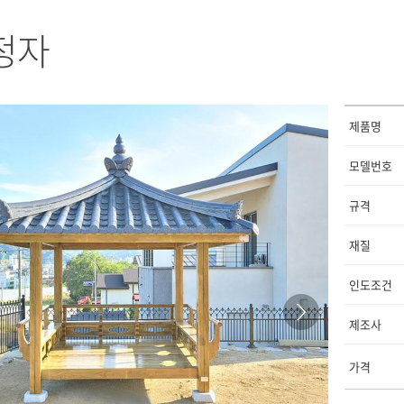
정자
제품명
모델번호
규격
재질
인도조건
제조사
가격