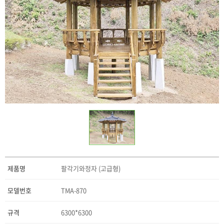
제품명
팔각기와정자 (고급형)
모델번호
TMA-870
규격
6300*6300