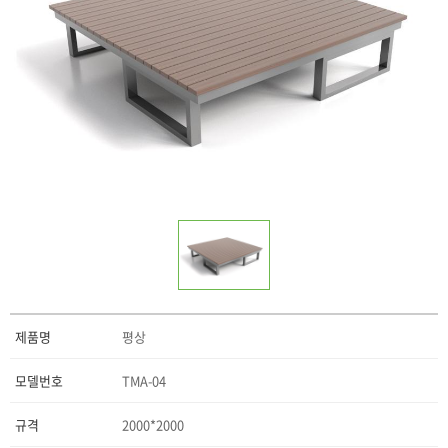
제품명
평상
모델번호
TMA-04
규격
2000*2000