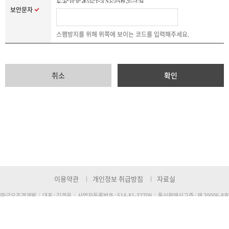
보안문자
스팸방지를 위해 위쪽에 보이는 코드를 입력해주세요.
취소
확인
이용약관
개인정보 취급방침
자료실
㈜금오조경개발
대표 : 김경옥
사업자등록번호 : 514-81-32709
통신판매신고증 : 제 20006-8호
|
|
|
TEL : 1577-6161
FAX : 054-956-6102
E-mail :
kumo7800@hanmail.net
|
|
주소 : (본사) 대구시 달성군 논공읍 비슬로 1739번지, (공장) 경북 고령군 다산면 좌학길 71번지
Copyright © KUMO. All Rights Reserved.