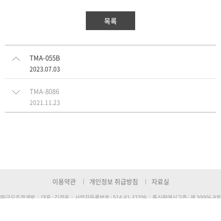
목록
TMA-055B
2023.07.03
TMA-8086
2021.11.23
이용약관
개인정보 취급방침
자료실
㈜금오조경개발
대표 : 김경옥
사업자등록번호 : 514-81-32709
통신판매신고증 : 제 20006-8호
|
|
|
TEL : 1577-6161
FAX : 054-956-6102
E-mail :
kumo7800@hanmail.net
|
|
주소 : (본사) 대구시 달성군 논공읍 비슬로 1739번지, (공장) 경북 고령군 다산면 좌학길 71번지