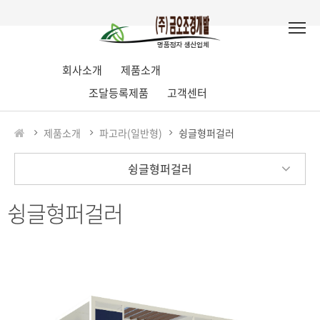
회사소개
제품소개
조달등록제품
고객센터
제품소개
파고라(일반형)
슁글형퍼걸러
슁글형퍼걸러
슁글형퍼걸러