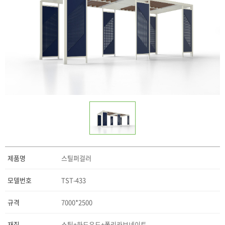
제품명
스틸퍼걸러
모델번호
TST-433
규격
7000*2500
재질
스틸+하드우드+폴리카보네이트